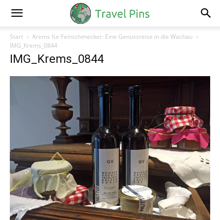
Start
Krems für Feinschmecker: Eine Genussreise in die Wachau
IMG_Krems_0844
IMG_Krems_0844