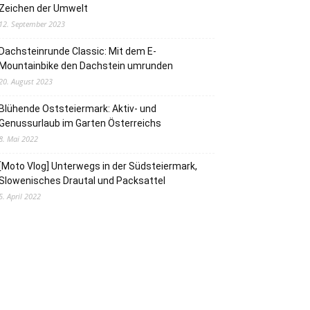
Zeichen der Umwelt
12. September 2023
Dachsteinrunde Classic: Mit dem E-
Mountainbike den Dachstein umrunden
20. August 2023
Blühende Oststeiermark: Aktiv- und
Genussurlaub im Garten Österreichs
8. Mai 2022
[Moto Vlog] Unterwegs in der Südsteiermark,
Slowenisches Drautal und Packsattel
5. April 2022