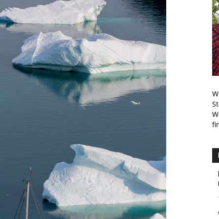
Pins
Wi
S
W
fi