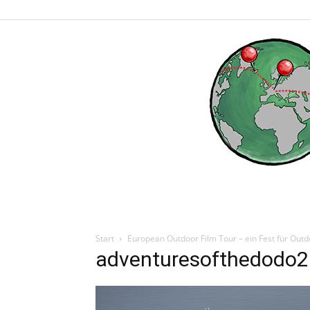
Start
European Outdoor Film Tour – ein Fest für Outd
adventuresofthedodo2