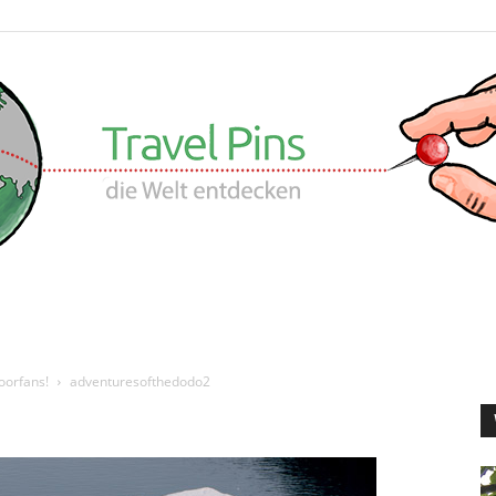
Travel
oorfans!
adventuresofthedodo2