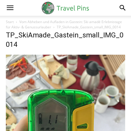
Start
Vom Abheben und Aufladen in Gastein: Ski amadé Erlebnistage
für Aktiv- & Genussurlauber
TP_SkiAmade_Gastein_small_IMG_0014
TP_SkiAmade_Gastein_small_IMG_0
014