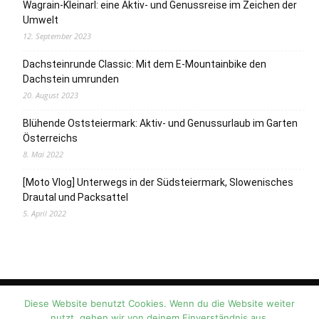
Wagrain-Kleinarl: eine Aktiv- und Genussreise im Zeichen der
Umwelt
12. September 2023
Dachsteinrunde Classic: Mit dem E-Mountainbike den
Dachstein umrunden
20. August 2023
Blühende Oststeiermark: Aktiv- und Genussurlaub im Garten
Österreichs
8. Mai 2022
[Moto Vlog] Unterwegs in der Südsteiermark, Slowenisches
Drautal und Packsattel
5. April 2022
Media & PR | Kontakt
Impressum
Datenschutz
Diese Website benutzt Cookies. Wenn du die Website weiter
nutzt, gehen wir von deinem Einverständnis aus.