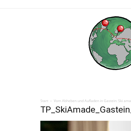
Start
Vom Abheben und Aufladen in Gastein: Ski amad
TP_SkiAmade_Gastein