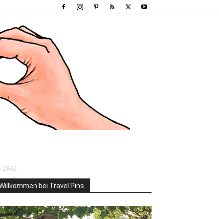
G-2846
Willkommen bei Travel Pins