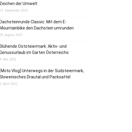
Zeichen der Umwelt
12. September 2023
Dachsteinrunde Classic: Mit dem E-
Mountainbike den Dachstein umrunden
20. August 2023
Blühende Oststeiermark: Aktiv- und
Genussurlaub im Garten Österreichs
8. Mai 2022
[Moto Vlog] Unterwegs in der Südsteiermark,
Slowenisches Drautal und Packsattel
5. April 2022