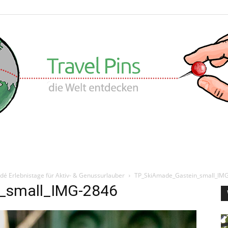
Travel
é Erlebnistage für Aktiv- & Genussurlauber
TP_SkiAmade_Gastein_small_IM
_small_IMG-2846