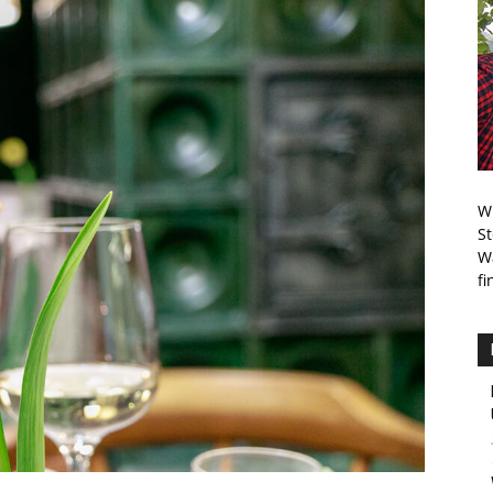
Pins
Wi
S
W
fi