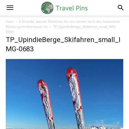
Start
6 Gründe, warum Skifahren für uns immer noch das leiwandste
Wintersport-Abenteuer ist
TP_UpindieBerge_Skifahren_small_IMG-
0683
TP_UpindieBerge_Skifahren_small_I
MG-0683