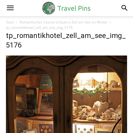
Start
Romantischer Casino Urlaub in Zell am See im Winter
tp_romantikhotel_zell_am_see_img_5176
tp_romantikhotel_zell_am_see_img_
5176