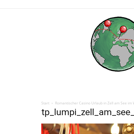
Start
Romantischer Casino Urlaub in Zell am See im 
tp_lumpi_zell_am_see