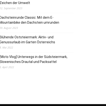
Zeichen der Umwelt
12. September 2023
Dachsteinrunde Classic: Mit dem E-
Mountainbike den Dachstein umrunden
20. August 2023
Blühende Oststeiermark: Aktiv- und
Genussurlaub im Garten Österreichs
8. Mai 2022
[Moto Vlog] Unterwegs in der Südsteiermark,
Slowenisches Drautal und Packsattel
5. April 2022