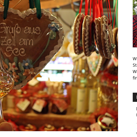
Pins
Wi
S
W
fi