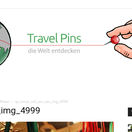
Travel
Winter
tp_lumpi_zell_am_see_img_4999
_img_4999