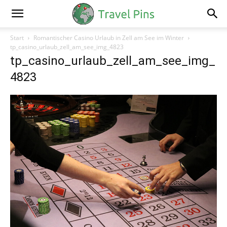
Start
Romantischer Casino Urlaub in Zell am See im Winter
tp_casino_urlaub_zell_am_see_img_4823
tp_casino_urlaub_zell_am_see_img_
4823