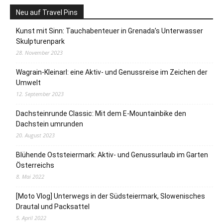
Neu auf Travel Pins
Kunst mit Sinn: Tauchabenteuer in Grenada’s Unterwasser
Skulpturenpark
28. November 2023
Wagrain-Kleinarl: eine Aktiv- und Genussreise im Zeichen der
Umwelt
12. September 2023
Dachsteinrunde Classic: Mit dem E-Mountainbike den
Dachstein umrunden
20. August 2023
Blühende Oststeiermark: Aktiv- und Genussurlaub im Garten
Österreichs
8. Mai 2022
[Moto Vlog] Unterwegs in der Südsteiermark, Slowenisches
Drautal und Packsattel
5. April 2022