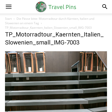
Start
Die Pässe bitte: Motorradtour durch Kärnten, Italien und
Slowenien an einem Tag
TP_Motorradtour_Kaernten_Italien_Slowenien_small_IMG-7003
TP_Motorradtour_Kaernten_Italien_
Slowenien_small_IMG-7003