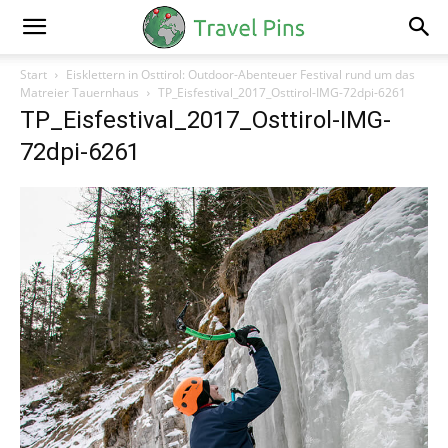
Start
Eisklettern in Osttirol: Outdoor-Abenteuer Festival rund um das
Matreier Tauernhaus
TP_Eisfestival_2017_Osttirol-IMG-72dpi-6261
TP_Eisfestival_2017_Osttirol-IMG-
72dpi-6261