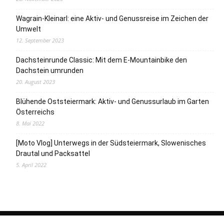
Wagrain-Kleinarl: eine Aktiv- und Genussreise im Zeichen der
Umwelt
12. September 2023
Dachsteinrunde Classic: Mit dem E-Mountainbike den
Dachstein umrunden
20. August 2023
Blühende Oststeiermark: Aktiv- und Genussurlaub im Garten
Österreichs
8. Mai 2022
[Moto Vlog] Unterwegs in der Südsteiermark, Slowenisches
Drautal und Packsattel
5. April 2022
Media & PR | Kontakt
Impressum
Datenschutz